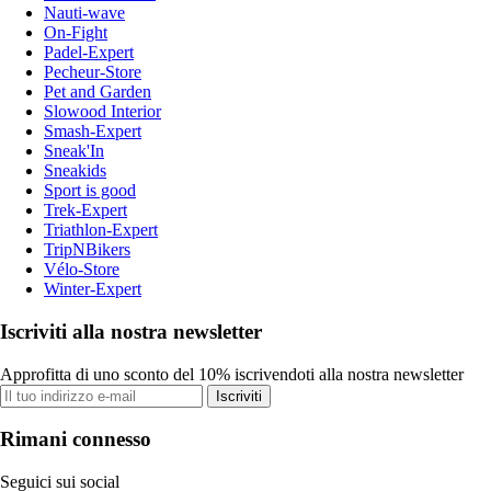
Nauti-wave
On-Fight
Padel-Expert
Pecheur-Store
Pet and Garden
Slowood Interior
Smash-Expert
Sneak'In
Sneakids
Sport is good
Trek-Expert
Triathlon-Expert
TripNBikers
Vélo-Store
Winter-Expert
Iscriviti alla nostra newsletter
Approfitta di uno sconto del 10% iscrivendoti alla nostra newsletter
Iscriviti
Rimani connesso
Seguici sui social