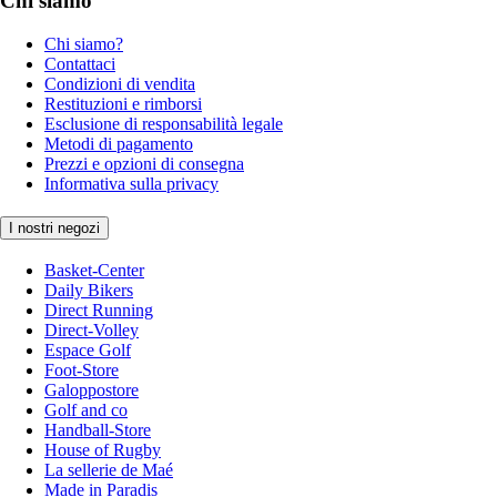
Chi siamo
Chi siamo?
Contattaci
Condizioni di vendita
Restituzioni e rimborsi
Esclusione di responsabilità legale
Metodi di pagamento
Prezzi e opzioni di consegna
Informativa sulla privacy
I nostri negozi
Basket-Center
Daily Bikers
Direct Running
Direct-Volley
Espace Golf
Foot-Store
Galoppostore
Golf and co
Handball-Store
House of Rugby
La sellerie de Maé
Made in Paradis