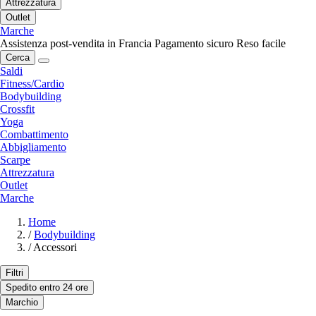
Attrezzatura
Outlet
Marche
Assistenza post-vendita in Francia
Pagamento sicuro
Reso facile
Cerca
Saldi
Fitness/Cardio
Bodybuilding
Crossfit
Yoga
Combattimento
Abbigliamento
Scarpe
Attrezzatura
Outlet
Marche
Home
/
Bodybuilding
/
Accessori
Filtri
Spedito entro 24 ore
Marchio