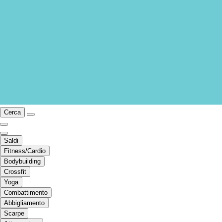
Cerca
Saldi
Fitness/Cardio
Bodybuilding
Crossfit
Yoga
Combattimento
Abbigliamento
Scarpe