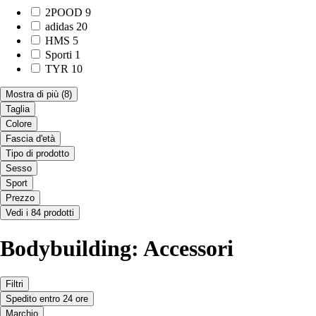
2POOD
9
adidas
20
HMS
5
Sporti
1
TYR
10
Mostra di più
(8)
Taglia
Colore
Fascia d'età
Tipo di prodotto
Sesso
Sport
Prezzo
Vedi i 84 prodotti
Bodybuilding: Accessori
Filtri
Spedito entro 24 ore
Marchio