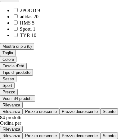
2POOD
9
adidas
20
HMS
5
Sporti
1
TYR
10
Mostra di più
(8)
Taglia
Colore
Fascia d'età
Tipo di prodotto
Sesso
Sport
Prezzo
Vedi i 84 prodotti
Rilevanza
Rilevanza
Prezzo crescente
Prezzo decrescente
Sconto
84 prodotti
Ordina per
Rilevanza
Rilevanza
Prezzo crescente
Prezzo decrescente
Sconto