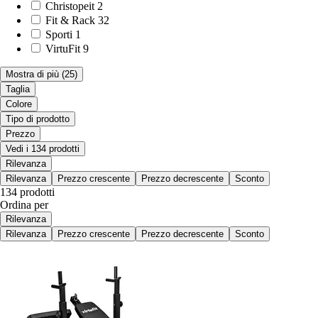
Christopeit
2
Fit & Rack
32
Sporti
1
VirtuFit
9
Mostra di più
(25)
Taglia
Colore
Tipo di prodotto
Prezzo
Vedi i 134 prodotti
Rilevanza
Rilevanza
Prezzo crescente
Prezzo decrescente
Sconto
134 prodotti
Ordina per
Rilevanza
Rilevanza
Prezzo crescente
Prezzo decrescente
Sconto