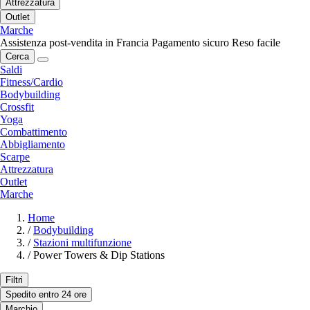
Attrezzatura
Outlet
Marche
Assistenza post-vendita in Francia
Pagamento sicuro
Reso facile
Cerca
Saldi
Fitness/Cardio
Bodybuilding
Crossfit
Yoga
Combattimento
Abbigliamento
Scarpe
Attrezzatura
Outlet
Marche
Home
/
Bodybuilding
/
Stazioni multifunzione
/
Power Towers & Dip Stations
Filtri
Spedito entro 24 ore
Marchio