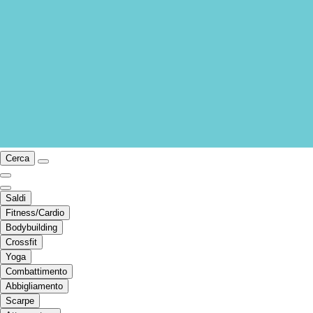
Cerca
Saldi
Fitness/Cardio
Bodybuilding
Crossfit
Yoga
Combattimento
Abbigliamento
Scarpe