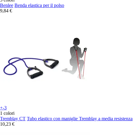
Benlee
Benda elastica per il polso
9,84 €
+-3
1 colori
Tremblay CT
Tubo elastico con maniglie Tremblay a media resistenza
10,23 €