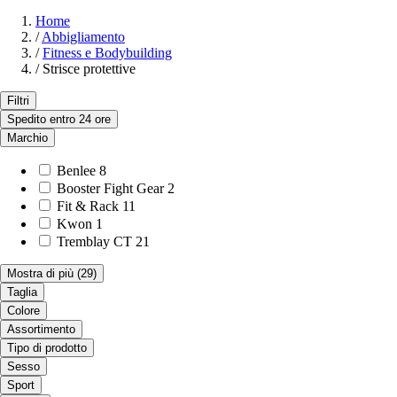
Home
/
Abbigliamento
/
Fitness e Bodybuilding
/
Strisce protettive
Filtri
Spedito entro 24 ore
Marchio
Benlee
8
Booster Fight Gear
2
Fit & Rack
11
Kwon
1
Tremblay CT
21
Mostra di più
(29)
Taglia
Colore
Assortimento
Tipo di prodotto
Sesso
Sport