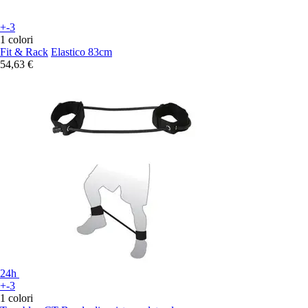
+-3
1 colori
Fit & Rack
Elastico 83cm
54,63 €
24h
+-3
1 colori