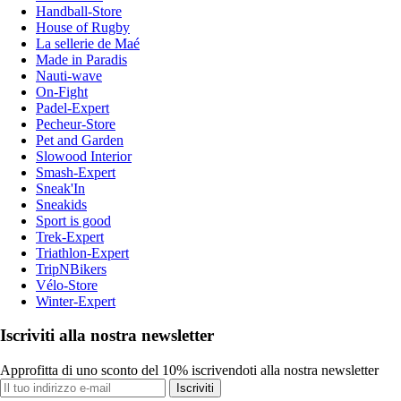
Handball-Store
House of Rugby
La sellerie de Maé
Made in Paradis
Nauti-wave
On-Fight
Padel-Expert
Pecheur-Store
Pet and Garden
Slowood Interior
Smash-Expert
Sneak'In
Sneakids
Sport is good
Trek-Expert
Triathlon-Expert
TripNBikers
Vélo-Store
Winter-Expert
Iscriviti alla nostra newsletter
Approfitta di uno sconto del 10% iscrivendoti alla nostra newsletter
Iscriviti