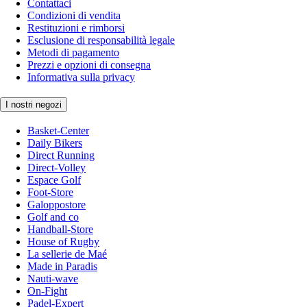
Contattaci
Condizioni di vendita
Restituzioni e rimborsi
Esclusione di responsabilità legale
Metodi di pagamento
Prezzi e opzioni di consegna
Informativa sulla privacy
I nostri negozi
Basket-Center
Daily Bikers
Direct Running
Direct-Volley
Espace Golf
Foot-Store
Galoppostore
Golf and co
Handball-Store
House of Rugby
La sellerie de Maé
Made in Paradis
Nauti-wave
On-Fight
Padel-Expert