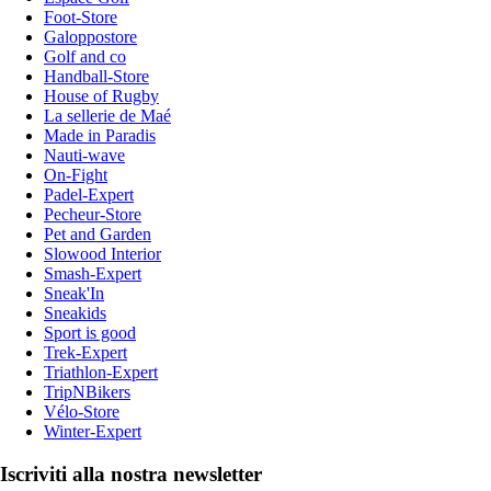
Foot-Store
Galoppostore
Golf and co
Handball-Store
House of Rugby
La sellerie de Maé
Made in Paradis
Nauti-wave
On-Fight
Padel-Expert
Pecheur-Store
Pet and Garden
Slowood Interior
Smash-Expert
Sneak'In
Sneakids
Sport is good
Trek-Expert
Triathlon-Expert
TripNBikers
Vélo-Store
Winter-Expert
Iscriviti alla nostra newsletter