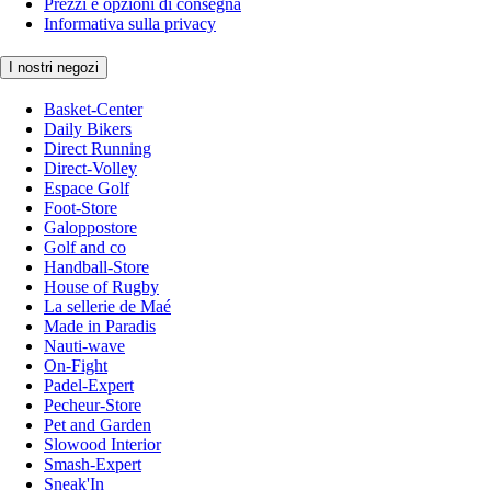
Prezzi e opzioni di consegna
Informativa sulla privacy
I nostri negozi
Basket-Center
Daily Bikers
Direct Running
Direct-Volley
Espace Golf
Foot-Store
Galoppostore
Golf and co
Handball-Store
House of Rugby
La sellerie de Maé
Made in Paradis
Nauti-wave
On-Fight
Padel-Expert
Pecheur-Store
Pet and Garden
Slowood Interior
Smash-Expert
Sneak'In