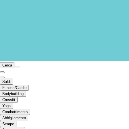
Cerca
Saldi
Fitness/Cardio
Bodybuilding
Crossfit
Yoga
Combattimento
Abbigliamento
Scarpe