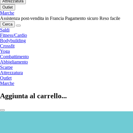
Attrezzatura
Outlet
Marche
Assistenza post-vendita in Francia
Pagamento sicuro
Reso facile
Cerca
Saldi
Fitness/Cardio
Bodybuilding
Crossfit
Yoga
Combattimento
Abbigliamento
Scarpe
Attrezzatura
Outlet
Marche
Aggiunta al carrello...