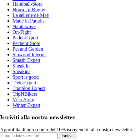
Handball-Store
House of Rugby
La sellerie de Maé
Made in Paradis
Nauti-wave
On-Fight
Padel-Expert
Pecheur-Store
Pet and Garden
Slowood Interior
Smash-Expert
Sneak'In
Sneakids
Sport is good
Trek-Expert
Triathlon-Expert
TripNBikers
Vélo-Store
Winter-Expert
Iscriviti alla nostra newsletter
Approfitta di uno sconto del 10% iscrivendoti alla nostra newsletter
Iscriviti