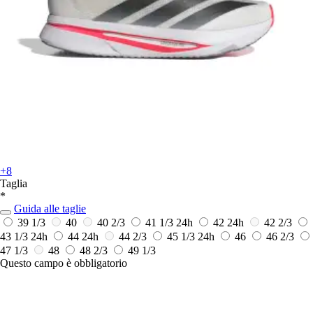
+8
Taglia
*
Guida alle taglie
39 1/3
40
40 2/3
41 1/3
24h
42
24h
42 2/3
43 1/3
24h
44
24h
44 2/3
45 1/3
24h
46
46 2/3
47 1/3
48
48 2/3
49 1/3
Questo campo è obbligatorio