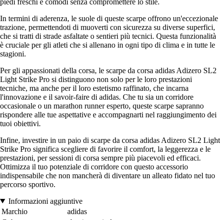
piedi freschi e comodi senza compromettere lo stile.
In termini di aderenza, le suole di queste scarpe offrono un'eccezionale
trazione, permettendoti di muoverti con sicurezza su diverse superfici,
che si tratti di strade asfaltate o sentieri più tecnici. Questa funzionalità
è cruciale per gli atleti che si allenano in ogni tipo di clima e in tutte le
stagioni.
Per gli appassionati della corsa, le scarpe da corsa adidas Adizero SL2
Light Strike Pro si distinguono non solo per le loro prestazioni
tecniche, ma anche per il loro estetismo raffinato, che incarna
l'innovazione e il savoir-faire di adidas. Che tu sia un corridore
occasionale o un marathon runner esperto, queste scarpe sapranno
rispondere alle tue aspettative e accompagnarti nel raggiungimento dei
tuoi obiettivi.
Infine, investire in un paio di scarpe da corsa adidas Adizero SL2 Light
Strike Pro significa scegliere di favorire il comfort, la leggerezza e le
prestazioni, per sessioni di corsa sempre più piacevoli ed efficaci.
Ottimizza il tuo potenziale di corridore con questo accessorio
indispensabile che non mancherà di diventare un alleato fidato nel tuo
percorso sportivo.
Informazioni aggiuntive
Marchio
adidas