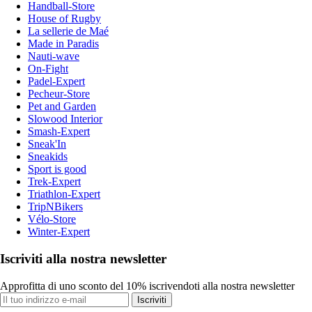
Handball-Store
House of Rugby
La sellerie de Maé
Made in Paradis
Nauti-wave
On-Fight
Padel-Expert
Pecheur-Store
Pet and Garden
Slowood Interior
Smash-Expert
Sneak'In
Sneakids
Sport is good
Trek-Expert
Triathlon-Expert
TripNBikers
Vélo-Store
Winter-Expert
Iscriviti alla nostra newsletter
Approfitta di uno sconto del 10% iscrivendoti alla nostra newsletter
Iscriviti