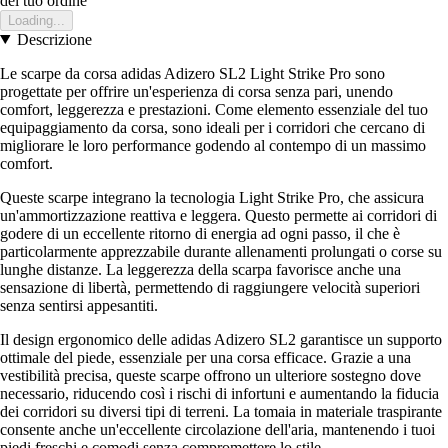
del tuo ordine
Loading...
Descrizione
Le scarpe da corsa adidas Adizero SL2 Light Strike Pro sono
progettate per offrire un'esperienza di corsa senza pari, unendo
comfort, leggerezza e prestazioni. Come elemento essenziale del tuo
equipaggiamento da corsa, sono ideali per i corridori che cercano di
migliorare le loro performance godendo al contempo di un massimo
comfort.
Queste scarpe integrano la tecnologia Light Strike Pro, che assicura
un'ammortizzazione reattiva e leggera. Questo permette ai corridori di
godere di un eccellente ritorno di energia ad ogni passo, il che è
particolarmente apprezzabile durante allenamenti prolungati o corse su
lunghe distanze. La leggerezza della scarpa favorisce anche una
sensazione di libertà, permettendo di raggiungere velocità superiori
senza sentirsi appesantiti.
Il design ergonomico delle adidas Adizero SL2 garantisce un supporto
ottimale del piede, essenziale per una corsa efficace. Grazie a una
vestibilità precisa, queste scarpe offrono un ulteriore sostegno dove
necessario, riducendo così i rischi di infortuni e aumentando la fiducia
dei corridori su diversi tipi di terreni. La tomaia in materiale traspirante
consente anche un'eccellente circolazione dell'aria, mantenendo i tuoi
piedi freschi e comodi senza compromettere lo stile.