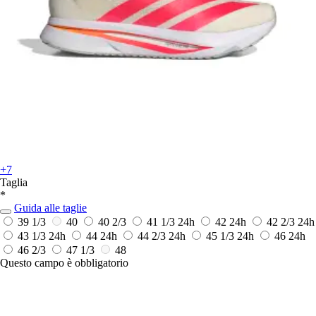
+7
Taglia
*
Guida alle taglie
39 1/3
40
40 2/3
41 1/3
24h
42
24h
42 2/3
24h
43 1/3
24h
44
24h
44 2/3
24h
45 1/3
24h
46
24h
46 2/3
47 1/3
48
Questo campo è obbligatorio