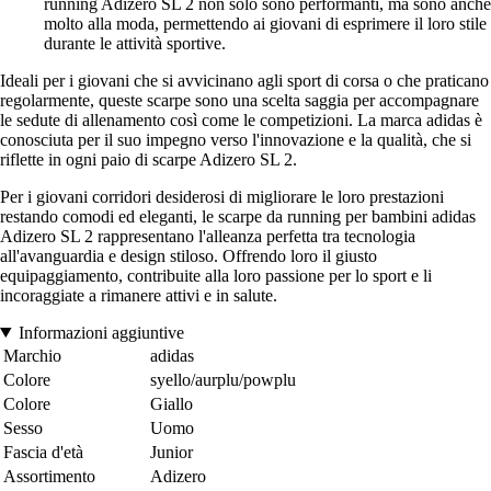
running Adizero SL 2 non solo sono performanti, ma sono anche
molto alla moda, permettendo ai giovani di esprimere il loro stile
durante le attività sportive.
Ideali per i giovani che si avvicinano agli sport di corsa o che praticano
regolarmente, queste scarpe sono una scelta saggia per accompagnare
le sedute di allenamento così come le competizioni. La marca adidas è
conosciuta per il suo impegno verso l'innovazione e la qualità, che si
riflette in ogni paio di scarpe Adizero SL 2.
Per i giovani corridori desiderosi di migliorare le loro prestazioni
restando comodi ed eleganti, le scarpe da running per bambini adidas
Adizero SL 2 rappresentano l'alleanza perfetta tra tecnologia
all'avanguardia e design stiloso. Offrendo loro il giusto
equipaggiamento, contribuite alla loro passione per lo sport e li
incoraggiate a rimanere attivi e in salute.
Informazioni aggiuntive
Marchio
adidas
Colore
syello/aurplu/powplu
Colore
Giallo
Sesso
Uomo
Fascia d'età
Junior
Assortimento
Adizero