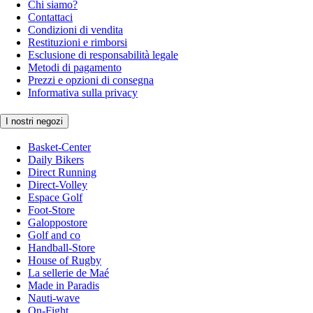
Chi siamo?
Contattaci
Condizioni di vendita
Restituzioni e rimborsi
Esclusione di responsabilità legale
Metodi di pagamento
Prezzi e opzioni di consegna
Informativa sulla privacy
I nostri negozi
Basket-Center
Daily Bikers
Direct Running
Direct-Volley
Espace Golf
Foot-Store
Galoppostore
Golf and co
Handball-Store
House of Rugby
La sellerie de Maé
Made in Paradis
Nauti-wave
On-Fight