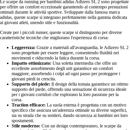
Le scarpe da running per bambini adidas Adizero SL 2 sono progettate
per offrire un comfort eccezionale garantendo al contempo prestazioni
ottimali durante le attività sportive. Sviluppate dalla famosa marca
adidas, queste scarpe si integrano perfettamente nella gamma dedicata
ai giovani atleti, unendo stile e funzionalità.
Create per i piccoli runner, queste scarpe si distinguono per diverse
caratteristiche tecniche che migliorano l'esperienza di corsa:
Leggerezza:
Grazie a materiali all'avanguardia, le Adizero SL 2
sono progettate per essere leggere, consentendo fluidità nei
movimenti e riducendo la fatica durante la corsa.
Impatto ottimizzato:
Una soletta intermedia che offre un
eccellente assorbimento degli urti garantisce un comfort
maggiore, assorbendo i colpi ad ogni passo per proteggere i
giovani piedi in crescita.
Supporto del piede:
Il design della tomaia garantisce un ottimo
supporto del piede, offrendo una sensazione di sicurezza ideale
per i giovani corridori che esplorano la loro passione per la
corsa.
Traction efficace:
La suola esterna è progettata con un motivo
specifico che assicura un'aderenza ottimale su diverse superfici,
sia su strada che su sentieri, dando sicurezza ai bambini nei loro
spostamenti.
Stile moderno:
Con un design contemporaneo, le scarpe da