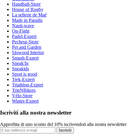
Handball-Store
House of Rugby
La sellerie de Maé
Made in Paradis
Nauti-wave
On-Fight
Padel-Expert
Pecheur-Store
Pet and Garden
Slowood Interior
Smash-Expert
Sneak'In
Sneakids
Sport is good
Trek-Expert
Triathlon-Expert
TripNBikers
Vélo-Store
Winter-Expert
Iscriviti alla nostra newsletter
Approfitta di uno sconto del 10% iscrivendoti alla nostra newsletter
Iscriviti