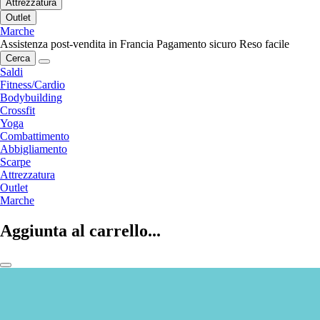
Attrezzatura
Outlet
Marche
Assistenza post-vendita in Francia
Pagamento sicuro
Reso facile
Cerca
Saldi
Fitness/Cardio
Bodybuilding
Crossfit
Yoga
Combattimento
Abbigliamento
Scarpe
Attrezzatura
Outlet
Marche
Aggiunta al carrello...