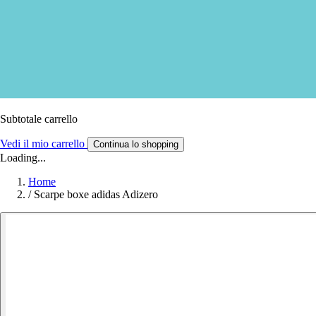
Subtotale carrello
Vedi il mio carrello
Continua lo shopping
Loading...
Home
/
Scarpe boxe adidas Adizero