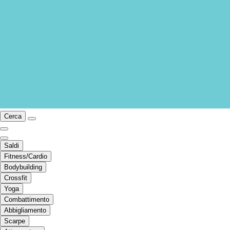
Cerca
Saldi
Fitness/Cardio
Bodybuilding
Crossfit
Yoga
Combattimento
Abbigliamento
Scarpe