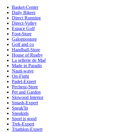
Basket-Center
Daily Bikers
Direct Running
Direct-Volley
Espace Golf
Foot-Store
Galoppostore
Golf and co
Handball-Store
House of Rugby
La sellerie de Maé
Made in Paradis
Nauti-wave
On-Fight
Padel-Expert
Pecheur-Store
Pet and Garden
Slowood Interior
Smash-Expert
Sneak'In
Sneakids
Sport is good
Trek-Expert
Triathlon-Expert