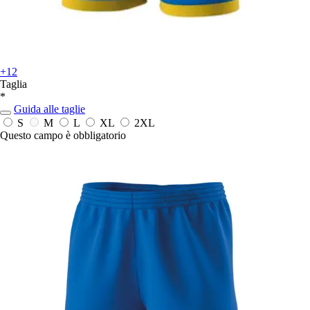
+12
Taglia
*
Guida alle taglie
S
M
L
XL
2XL
Questo campo è obbligatorio