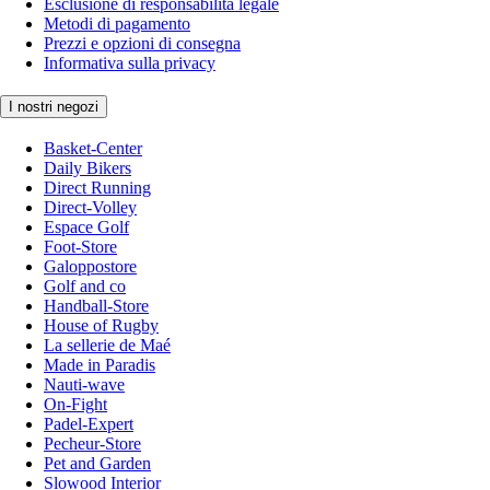
Esclusione di responsabilità legale
Metodi di pagamento
Prezzi e opzioni di consegna
Informativa sulla privacy
I nostri negozi
Basket-Center
Daily Bikers
Direct Running
Direct-Volley
Espace Golf
Foot-Store
Galoppostore
Golf and co
Handball-Store
House of Rugby
La sellerie de Maé
Made in Paradis
Nauti-wave
On-Fight
Padel-Expert
Pecheur-Store
Pet and Garden
Slowood Interior