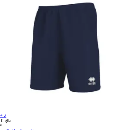
+-2
Taglia
*