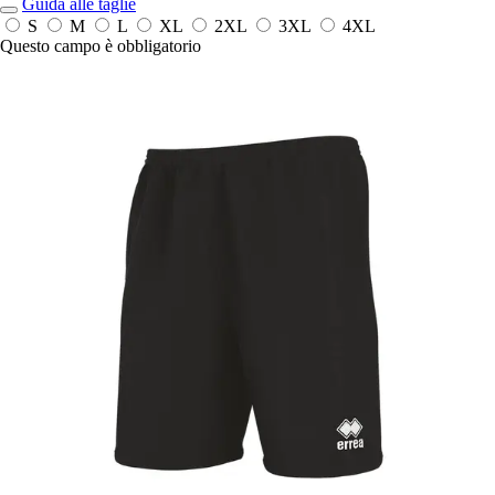
Guida alle taglie
S
M
L
XL
2XL
3XL
4XL
Questo campo è obbligatorio