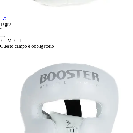
+-2
Taglia
*
M
L
Questo campo è obbligatorio