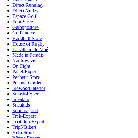
Direct Running
Direct-Volley
Espace Golf
Foot-Store
Galoppostore
Golf and co
Handball-Store
House of Rugby
La sellerie de Maé
Made in Paradis
Nauti-wave
On-Fight
Padel-Expert
Pecheur-Store
Pet and Garden
Slowood Interior
Smash-Expert
Sneak'In
Sneakids
Sport is good
Trek-Expert
Triathlon-Expert
TripNBikers
Vélo-Store