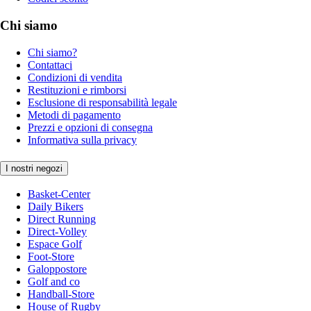
Chi siamo
Chi siamo?
Contattaci
Condizioni di vendita
Restituzioni e rimborsi
Esclusione di responsabilità legale
Metodi di pagamento
Prezzi e opzioni di consegna
Informativa sulla privacy
I nostri negozi
Basket-Center
Daily Bikers
Direct Running
Direct-Volley
Espace Golf
Foot-Store
Galoppostore
Golf and co
Handball-Store
House of Rugby