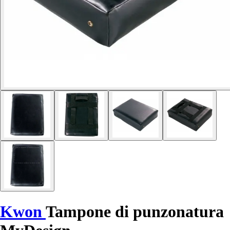
Kwon
Tampone di punzonatura