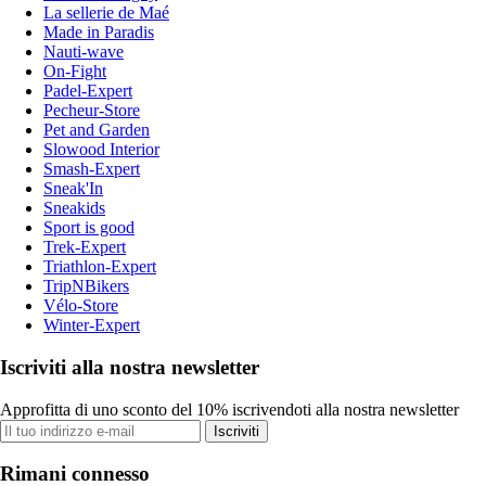
La sellerie de Maé
Made in Paradis
Nauti-wave
On-Fight
Padel-Expert
Pecheur-Store
Pet and Garden
Slowood Interior
Smash-Expert
Sneak'In
Sneakids
Sport is good
Trek-Expert
Triathlon-Expert
TripNBikers
Vélo-Store
Winter-Expert
Iscriviti alla nostra newsletter
Approfitta di uno sconto del 10% iscrivendoti alla nostra newsletter
Iscriviti
Rimani connesso