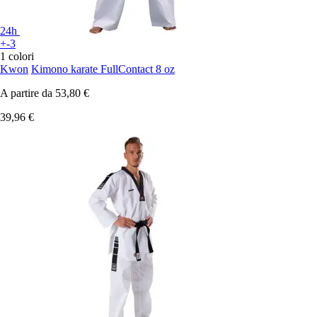
24h
+-3
1 colori
Kwon
Kimono karate FullContact 8 oz
A partire da
53,80 €
39,96 €