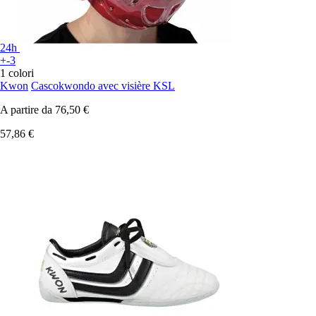
24h
+-3
1 colori
Kwon
Cascokwondo avec visière KSL
A partire da
76,50 €
57,86 €