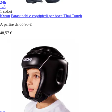
24h
+-3
1 colori
Kwon
Parastinchi e copripiedi per boxe Thaï Tough
A partire da
65,90 €
48,57 €