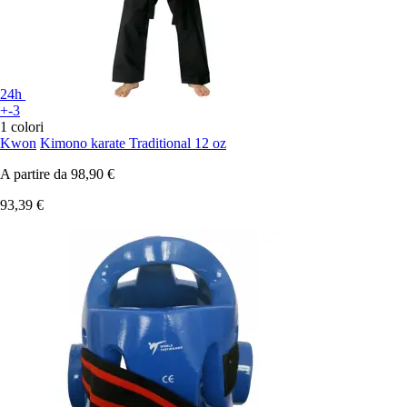
24h
+-3
1 colori
Kwon
Kimono karate Traditional 12 oz
A partire da
98,90 €
93,39 €