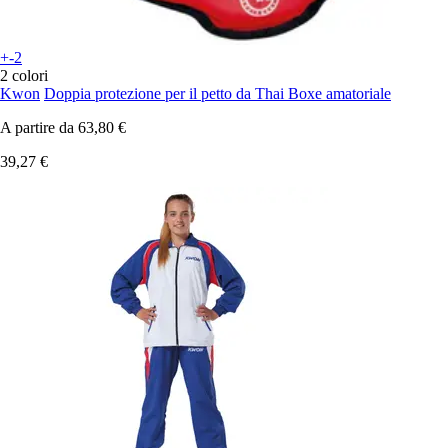
+-2
2 colori
Kwon
Doppia protezione per il petto da Thai Boxe amatoriale
A partire da
63,80 €
39,27 €