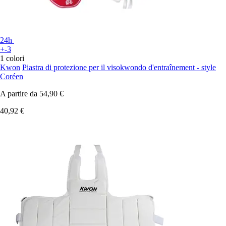
24h
+-3
1 colori
Kwon
Piastra di protezione per il visokwondo d'entraînement - style
Coréen
A partire da
54,90 €
40,92 €