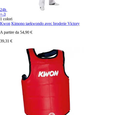
24h
+-3
1 colori
Kwon
Kimono taekwondo avec broderie Victory
A partire da
54,90 €
39,31 €