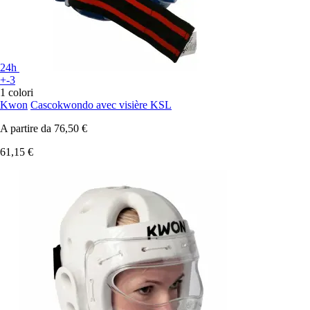
24h
+-3
1 colori
Kwon
Cascokwondo avec visière KSL
A partire da
76,50 €
61,15 €