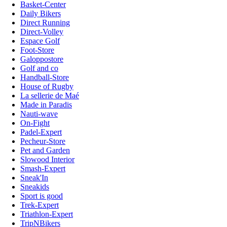
Basket-Center
Daily Bikers
Direct Running
Direct-Volley
Espace Golf
Foot-Store
Galoppostore
Golf and co
Handball-Store
House of Rugby
La sellerie de Maé
Made in Paradis
Nauti-wave
On-Fight
Padel-Expert
Pecheur-Store
Pet and Garden
Slowood Interior
Smash-Expert
Sneak'In
Sneakids
Sport is good
Trek-Expert
Triathlon-Expert
TripNBikers