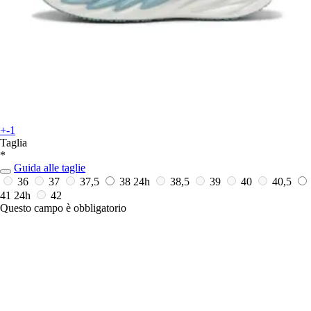
+-1
Taglia
*
Guida alle taglie
36
37
37,5
38
24h
38,5
39
40
40,5
41
24h
42
Questo campo è obbligatorio