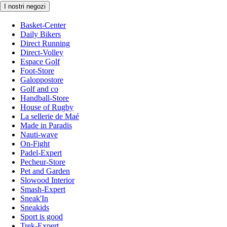
I nostri negozi
Basket-Center
Daily Bikers
Direct Running
Direct-Volley
Espace Golf
Foot-Store
Galoppostore
Golf and co
Handball-Store
House of Rugby
La sellerie de Maé
Made in Paradis
Nauti-wave
On-Fight
Padel-Expert
Pecheur-Store
Pet and Garden
Slowood Interior
Smash-Expert
Sneak'In
Sneakids
Sport is good
Trek-Expert