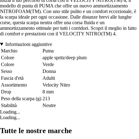
Inizia il tuo percorso di corsa con il VELOCITY NITRO(TM) 4, il
modello di punta di PUMA che offre un nuovo ammortizzamento
NITROFOAM(TM). Con uno stile pulito e un comfort eccezionale, è
la scarpa ideale per ogni occasione. Dalle distanze brevi alle lunghe
corse, questa scarpa neutra offre una corsa fluida e un
ammortizzamento ottimale per tutti i corridori. Scopri il meglio in fatto
di comfort e prestazioni con il VELOCITY NITRO(TM) 4.
Informazioni aggiuntive
Marchio
Puma
Colore
apple spritz/deep plum
Colore
Verde
Sesso
Donna
Fascia d'età
Adulti
Assortimento
Velocity Nitro
Drop
8 mm
Peso della scarpa (g)
213
Stabilità
Neutre
Loading...
Loading...
Tutte le nostre marche