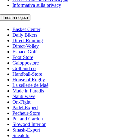
Informativa sulla privacy
I nostri negozi
Basket-Center
Daily Bikers
Direct Running
Direct-Volley
Espace Golf
Foot-Store
Galoppostore
Golf and co
Handball-Store
House of Rugby
La sellerie de Maé
Made in Paradis
Nauti-wave
On-Fight
Padel-Expert
Pecheur-Store
Pet and Garden
Slowood Interior
Smash-Expert
Sneak'In