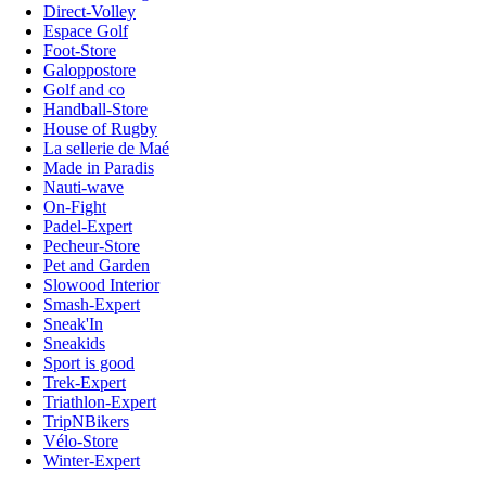
Direct-Volley
Espace Golf
Foot-Store
Galoppostore
Golf and co
Handball-Store
House of Rugby
La sellerie de Maé
Made in Paradis
Nauti-wave
On-Fight
Padel-Expert
Pecheur-Store
Pet and Garden
Slowood Interior
Smash-Expert
Sneak'In
Sneakids
Sport is good
Trek-Expert
Triathlon-Expert
TripNBikers
Vélo-Store
Winter-Expert