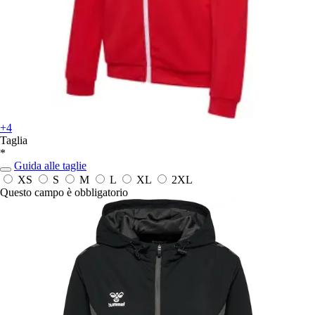
+4
Taglia
*
Guida alle taglie
XS
S
M
L
XL
2XL
Questo campo è obbligatorio