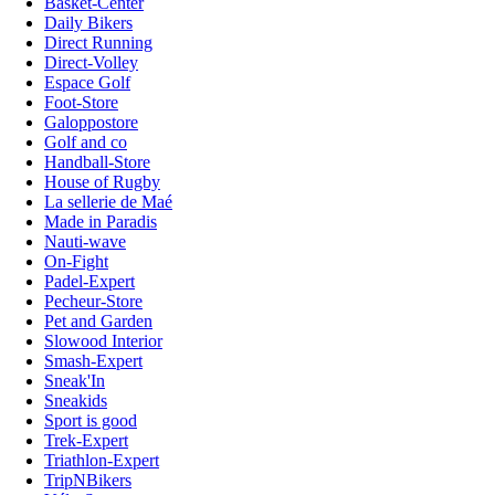
Basket-Center
Daily Bikers
Direct Running
Direct-Volley
Espace Golf
Foot-Store
Galoppostore
Golf and co
Handball-Store
House of Rugby
La sellerie de Maé
Made in Paradis
Nauti-wave
On-Fight
Padel-Expert
Pecheur-Store
Pet and Garden
Slowood Interior
Smash-Expert
Sneak'In
Sneakids
Sport is good
Trek-Expert
Triathlon-Expert
TripNBikers