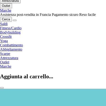
Attrezzatura
Outlet
Marche
Assistenza post-vendita in Francia
Pagamento sicuro
Reso facile
Cerca
Saldi
Fitness/Cardio
Bodybuilding
Crossfit
Yoga
Combattimento
Abbigliamento
Scarpe
Attrezzatura
Outlet
Marche
Aggiunta al carrello...