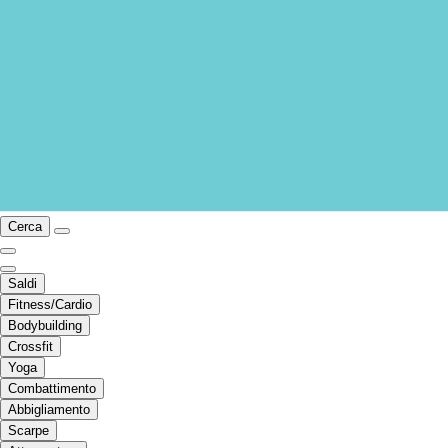
Cerca
Saldi
Fitness/Cardio
Bodybuilding
Crossfit
Yoga
Combattimento
Abbigliamento
Scarpe