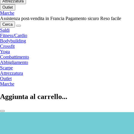
Attrezzatura
Outlet
Marche
Assistenza post-vendita in Francia
Pagamento sicuro
Reso facile
Cerca
Saldi
Fitness/Cardio
Bodybuilding
Crossfit
Yoga
Combattimento
Abbigliamento
Scarpe
Attrezzatura
Outlet
Marche
Aggiunta al carrello...