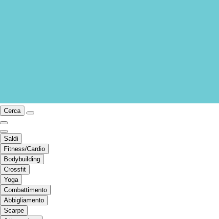
Cerca
Saldi
Fitness/Cardio
Bodybuilding
Crossfit
Yoga
Combattimento
Abbigliamento
Scarpe