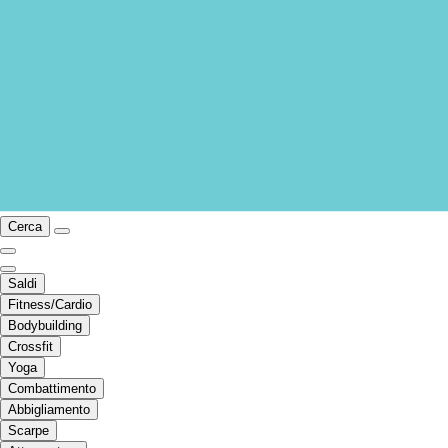
Cerca
Saldi
Fitness/Cardio
Bodybuilding
Crossfit
Yoga
Combattimento
Abbigliamento
Scarpe