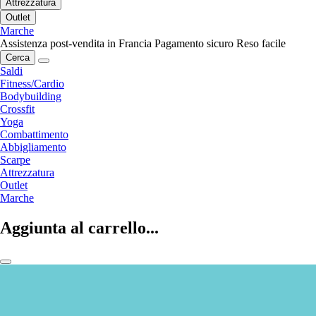
Attrezzatura
Outlet
Marche
Assistenza post-vendita in Francia
Pagamento sicuro
Reso facile
Cerca
Saldi
Fitness/Cardio
Bodybuilding
Crossfit
Yoga
Combattimento
Abbigliamento
Scarpe
Attrezzatura
Outlet
Marche
Aggiunta al carrello...