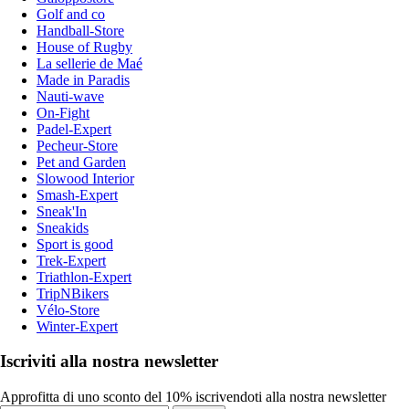
Golf and co
Handball-Store
House of Rugby
La sellerie de Maé
Made in Paradis
Nauti-wave
On-Fight
Padel-Expert
Pecheur-Store
Pet and Garden
Slowood Interior
Smash-Expert
Sneak'In
Sneakids
Sport is good
Trek-Expert
Triathlon-Expert
TripNBikers
Vélo-Store
Winter-Expert
Iscriviti alla nostra newsletter
Approfitta di uno sconto del 10% iscrivendoti alla nostra newsletter