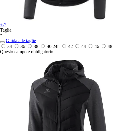
+-2
Taglia
*
Guida alle taglie
34
36
38
40
24h
42
44
46
48
Questo campo è obbligatorio