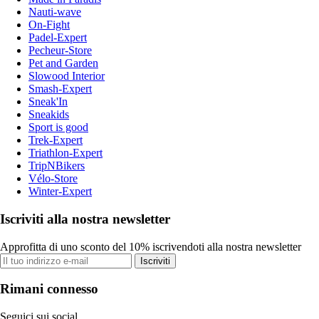
Nauti-wave
On-Fight
Padel-Expert
Pecheur-Store
Pet and Garden
Slowood Interior
Smash-Expert
Sneak'In
Sneakids
Sport is good
Trek-Expert
Triathlon-Expert
TripNBikers
Vélo-Store
Winter-Expert
Iscriviti alla nostra newsletter
Approfitta di uno sconto del 10% iscrivendoti alla nostra newsletter
Iscriviti
Rimani connesso
Seguici sui social