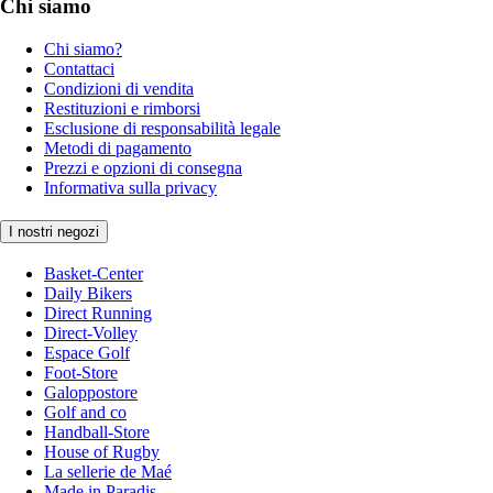
Chi siamo
Chi siamo?
Contattaci
Condizioni di vendita
Restituzioni e rimborsi
Esclusione di responsabilità legale
Metodi di pagamento
Prezzi e opzioni di consegna
Informativa sulla privacy
I nostri negozi
Basket-Center
Daily Bikers
Direct Running
Direct-Volley
Espace Golf
Foot-Store
Galoppostore
Golf and co
Handball-Store
House of Rugby
La sellerie de Maé
Made in Paradis