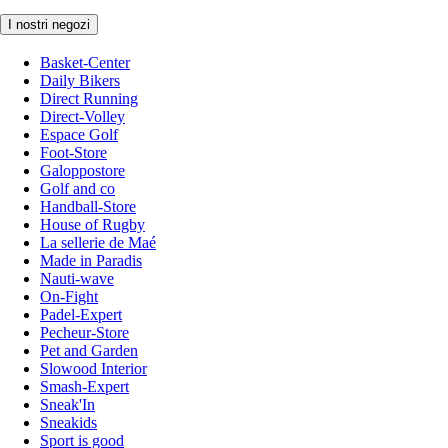
I nostri negozi
Basket-Center
Daily Bikers
Direct Running
Direct-Volley
Espace Golf
Foot-Store
Galoppostore
Golf and co
Handball-Store
House of Rugby
La sellerie de Maé
Made in Paradis
Nauti-wave
On-Fight
Padel-Expert
Pecheur-Store
Pet and Garden
Slowood Interior
Smash-Expert
Sneak'In
Sneakids
Sport is good