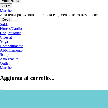
Attrezzatura
Outlet
Marche
Assistenza post-vendita in Francia
Pagamento sicuro
Reso facile
Cerca
Saldi
Fitness/Cardio
Bodybuilding
Crossfit
Yoga
Combattimento
Abbigliamento
Scarpe
Attrezzatura
Outlet
Marche
Aggiunta al carrello...