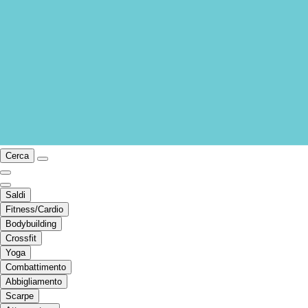
Cerca
Saldi
Fitness/Cardio
Bodybuilding
Crossfit
Yoga
Combattimento
Abbigliamento
Scarpe