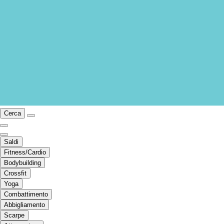
Cerca
Saldi
Fitness/Cardio
Bodybuilding
Crossfit
Yoga
Combattimento
Abbigliamento
Scarpe