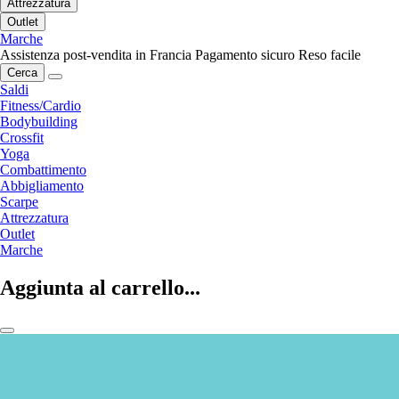
Attrezzatura
Outlet
Marche
Assistenza post-vendita in Francia
Pagamento sicuro
Reso facile
Cerca
Saldi
Fitness/Cardio
Bodybuilding
Crossfit
Yoga
Combattimento
Abbigliamento
Scarpe
Attrezzatura
Outlet
Marche
Aggiunta al carrello...