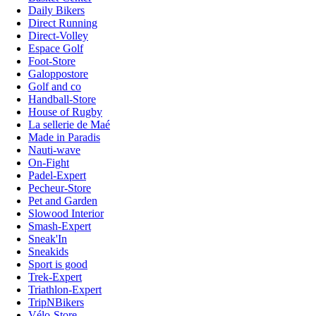
Daily Bikers
Direct Running
Direct-Volley
Espace Golf
Foot-Store
Galoppostore
Golf and co
Handball-Store
House of Rugby
La sellerie de Maé
Made in Paradis
Nauti-wave
On-Fight
Padel-Expert
Pecheur-Store
Pet and Garden
Slowood Interior
Smash-Expert
Sneak'In
Sneakids
Sport is good
Trek-Expert
Triathlon-Expert
TripNBikers
Vélo-Store