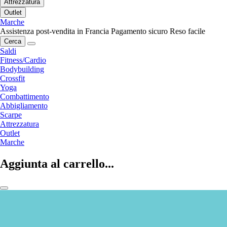
Attrezzatura
Outlet
Marche
Assistenza post-vendita in Francia
Pagamento sicuro
Reso facile
Cerca
Saldi
Fitness/Cardio
Bodybuilding
Crossfit
Yoga
Combattimento
Abbigliamento
Scarpe
Attrezzatura
Outlet
Marche
Aggiunta al carrello...