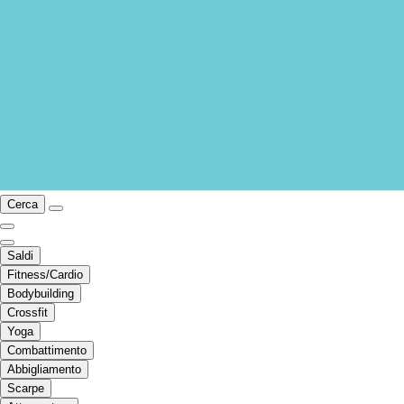
Cerca
Saldi
Fitness/Cardio
Bodybuilding
Crossfit
Yoga
Combattimento
Abbigliamento
Scarpe