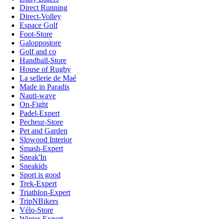
Direct Running
Direct-Volley
Espace Golf
Foot-Store
Galoppostore
Golf and co
Handball-Store
House of Rugby
La sellerie de Maé
Made in Paradis
Nauti-wave
On-Fight
Padel-Expert
Pecheur-Store
Pet and Garden
Slowood Interior
Smash-Expert
Sneak'In
Sneakids
Sport is good
Trek-Expert
Triathlon-Expert
TripNBikers
Vélo-Store
Winter-Expert