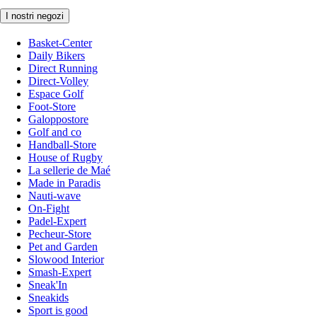
I nostri negozi
Basket-Center
Daily Bikers
Direct Running
Direct-Volley
Espace Golf
Foot-Store
Galoppostore
Golf and co
Handball-Store
House of Rugby
La sellerie de Maé
Made in Paradis
Nauti-wave
On-Fight
Padel-Expert
Pecheur-Store
Pet and Garden
Slowood Interior
Smash-Expert
Sneak'In
Sneakids
Sport is good