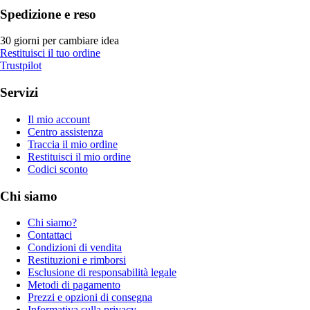
Spedizione e reso
30 giorni per cambiare idea
Restituisci il tuo ordine
Trustpilot
Servizi
Il mio account
Centro assistenza
Traccia il mio ordine
Restituisci il mio ordine
Codici sconto
Chi siamo
Chi siamo?
Contattaci
Condizioni di vendita
Restituzioni e rimborsi
Esclusione di responsabilità legale
Metodi di pagamento
Prezzi e opzioni di consegna
Informativa sulla privacy