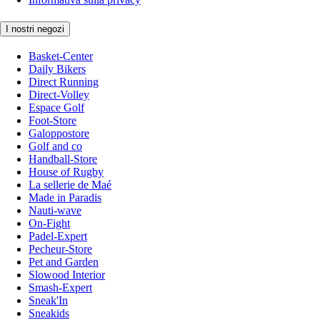
I nostri negozi
Basket-Center
Daily Bikers
Direct Running
Direct-Volley
Espace Golf
Foot-Store
Galoppostore
Golf and co
Handball-Store
House of Rugby
La sellerie de Maé
Made in Paradis
Nauti-wave
On-Fight
Padel-Expert
Pecheur-Store
Pet and Garden
Slowood Interior
Smash-Expert
Sneak'In
Sneakids