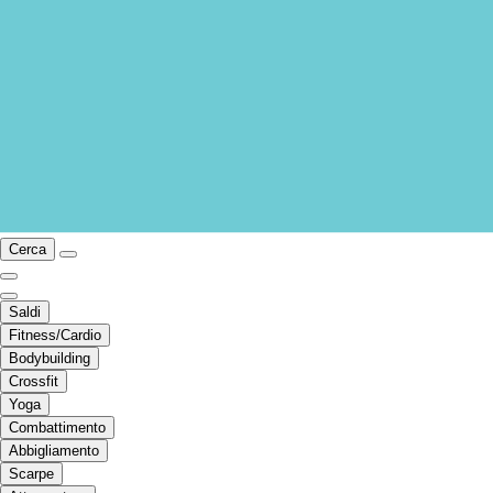
Cerca
Saldi
Fitness/Cardio
Bodybuilding
Crossfit
Yoga
Combattimento
Abbigliamento
Scarpe