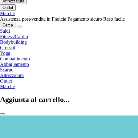
Attrezzatura
Outlet
Marche
Assistenza post-vendita in Francia
Pagamento sicuro
Reso facile
Cerca
Saldi
Fitness/Cardio
Bodybuilding
Crossfit
Yoga
Combattimento
Abbigliamento
Scarpe
Attrezzatura
Outlet
Marche
Aggiunta al carrello...