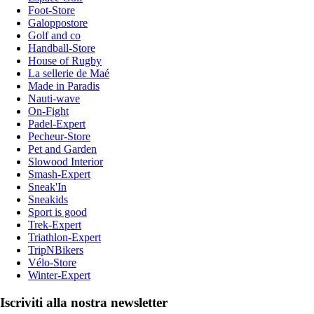
Foot-Store
Galoppostore
Golf and co
Handball-Store
House of Rugby
La sellerie de Maé
Made in Paradis
Nauti-wave
On-Fight
Padel-Expert
Pecheur-Store
Pet and Garden
Slowood Interior
Smash-Expert
Sneak'In
Sneakids
Sport is good
Trek-Expert
Triathlon-Expert
TripNBikers
Vélo-Store
Winter-Expert
Iscriviti alla nostra newsletter