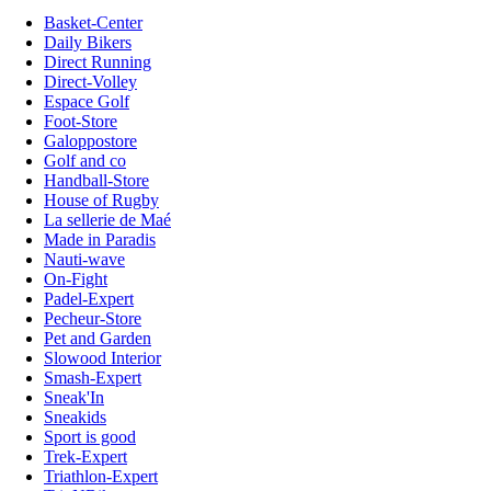
Basket-Center
Daily Bikers
Direct Running
Direct-Volley
Espace Golf
Foot-Store
Galoppostore
Golf and co
Handball-Store
House of Rugby
La sellerie de Maé
Made in Paradis
Nauti-wave
On-Fight
Padel-Expert
Pecheur-Store
Pet and Garden
Slowood Interior
Smash-Expert
Sneak'In
Sneakids
Sport is good
Trek-Expert
Triathlon-Expert