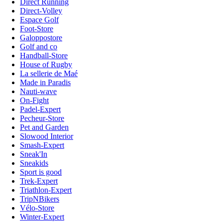
Direct Running
Direct-Volley
Espace Golf
Foot-Store
Galoppostore
Golf and co
Handball-Store
House of Rugby
La sellerie de Maé
Made in Paradis
Nauti-wave
On-Fight
Padel-Expert
Pecheur-Store
Pet and Garden
Slowood Interior
Smash-Expert
Sneak'In
Sneakids
Sport is good
Trek-Expert
Triathlon-Expert
TripNBikers
Vélo-Store
Winter-Expert