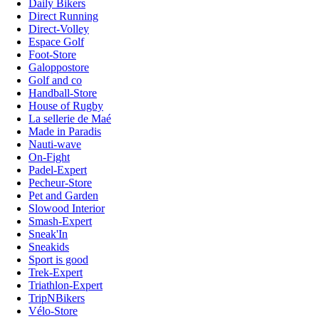
Daily Bikers
Direct Running
Direct-Volley
Espace Golf
Foot-Store
Galoppostore
Golf and co
Handball-Store
House of Rugby
La sellerie de Maé
Made in Paradis
Nauti-wave
On-Fight
Padel-Expert
Pecheur-Store
Pet and Garden
Slowood Interior
Smash-Expert
Sneak'In
Sneakids
Sport is good
Trek-Expert
Triathlon-Expert
TripNBikers
Vélo-Store