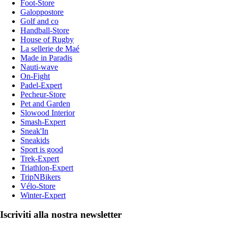
Foot-Store
Galoppostore
Golf and co
Handball-Store
House of Rugby
La sellerie de Maé
Made in Paradis
Nauti-wave
On-Fight
Padel-Expert
Pecheur-Store
Pet and Garden
Slowood Interior
Smash-Expert
Sneak'In
Sneakids
Sport is good
Trek-Expert
Triathlon-Expert
TripNBikers
Vélo-Store
Winter-Expert
Iscriviti alla nostra newsletter