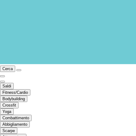
Cerca
Saldi
Fitness/Cardio
Bodybuilding
Crossfit
Yoga
Combattimento
Abbigliamento
Scarpe