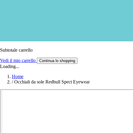
Subtotale carrello
Vedi il mio carrello
Continua lo shopping
Loading...
Home
/
Occhiali da sole Redbull Spect Eyewear