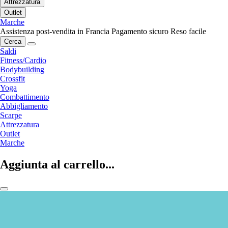
Attrezzatura
Outlet
Marche
Assistenza post-vendita in Francia
Pagamento sicuro
Reso facile
Cerca
Saldi
Fitness/Cardio
Bodybuilding
Crossfit
Yoga
Combattimento
Abbigliamento
Scarpe
Attrezzatura
Outlet
Marche
Aggiunta al carrello...