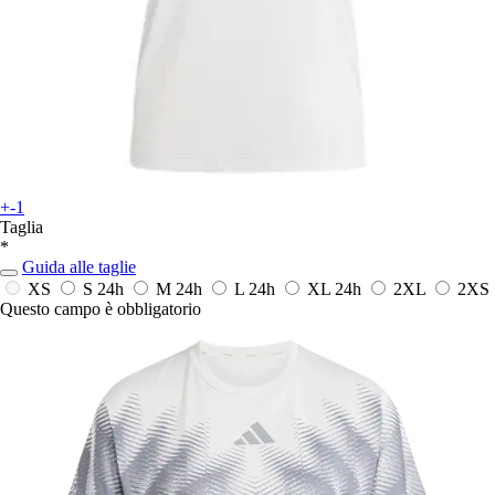
+-1
Taglia
*
Guida alle taglie
XS
S
24h
M
24h
L
24h
XL
24h
2XL
2XS
Questo campo è obbligatorio