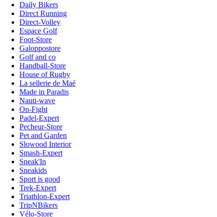
Daily Bikers
Direct Running
Direct-Volley
Espace Golf
Foot-Store
Galoppostore
Golf and co
Handball-Store
House of Rugby
La sellerie de Maé
Made in Paradis
Nauti-wave
On-Fight
Padel-Expert
Pecheur-Store
Pet and Garden
Slowood Interior
Smash-Expert
Sneak'In
Sneakids
Sport is good
Trek-Expert
Triathlon-Expert
TripNBikers
Vélo-Store