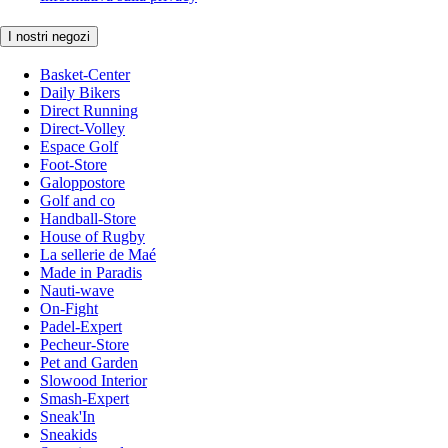
I nostri negozi
Basket-Center
Daily Bikers
Direct Running
Direct-Volley
Espace Golf
Foot-Store
Galoppostore
Golf and co
Handball-Store
House of Rugby
La sellerie de Maé
Made in Paradis
Nauti-wave
On-Fight
Padel-Expert
Pecheur-Store
Pet and Garden
Slowood Interior
Smash-Expert
Sneak'In
Sneakids