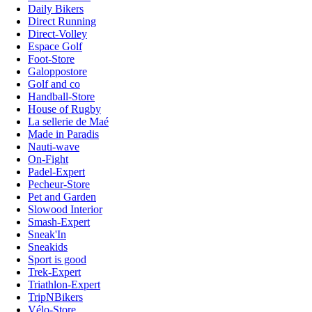
Daily Bikers
Direct Running
Direct-Volley
Espace Golf
Foot-Store
Galoppostore
Golf and co
Handball-Store
House of Rugby
La sellerie de Maé
Made in Paradis
Nauti-wave
On-Fight
Padel-Expert
Pecheur-Store
Pet and Garden
Slowood Interior
Smash-Expert
Sneak'In
Sneakids
Sport is good
Trek-Expert
Triathlon-Expert
TripNBikers
Vélo-Store