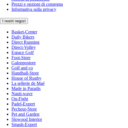
Prezzi e opzioni di consegna
Informativa sulla privacy
I nostri negozi
Basket-Center
Daily Bikers
Direct Running
Direct-Volley
Espace Golf
Foot-Store
Galoppostore
Golf and co
Handball-Store
House of Rugby
La sellerie de Maé
Made in Paradis
Nauti-wave
On-Fight
Padel-Expert
Pecheur-Store
Pet and Garden
Slowood Interior
Smash-Expert