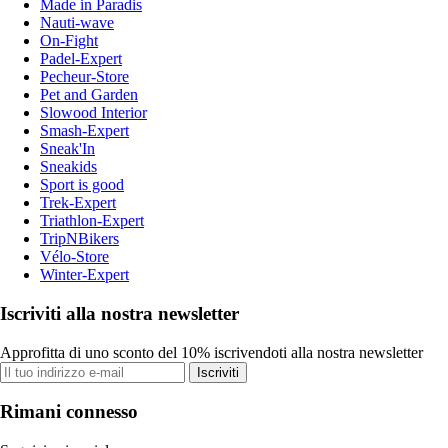
Made in Paradis
Nauti-wave
On-Fight
Padel-Expert
Pecheur-Store
Pet and Garden
Slowood Interior
Smash-Expert
Sneak'In
Sneakids
Sport is good
Trek-Expert
Triathlon-Expert
TripNBikers
Vélo-Store
Winter-Expert
Iscriviti alla nostra newsletter
Approfitta di uno sconto del 10% iscrivendoti alla nostra newsletter
Iscriviti
Rimani connesso