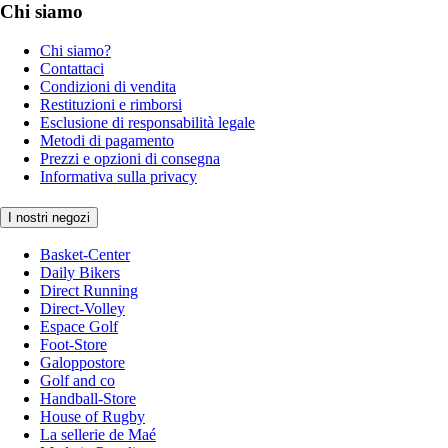
Chi siamo
Chi siamo?
Contattaci
Condizioni di vendita
Restituzioni e rimborsi
Esclusione di responsabilità legale
Metodi di pagamento
Prezzi e opzioni di consegna
Informativa sulla privacy
I nostri negozi
Basket-Center
Daily Bikers
Direct Running
Direct-Volley
Espace Golf
Foot-Store
Galoppostore
Golf and co
Handball-Store
House of Rugby
La sellerie de Maé