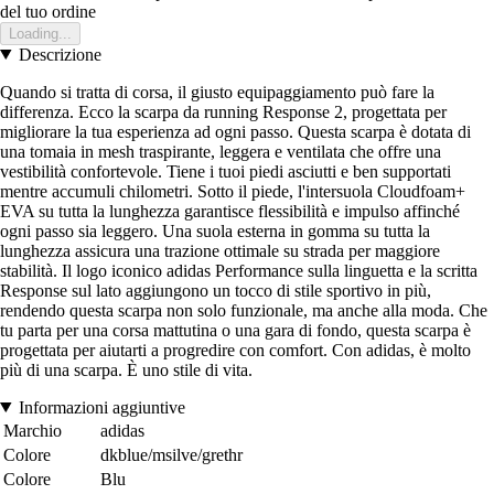
del tuo ordine
Loading...
Descrizione
Quando si tratta di corsa, il giusto equipaggiamento può fare la
differenza. Ecco la scarpa da running Response 2, progettata per
migliorare la tua esperienza ad ogni passo. Questa scarpa è dotata di
una tomaia in mesh traspirante, leggera e ventilata che offre una
vestibilità confortevole. Tiene i tuoi piedi asciutti e ben supportati
mentre accumuli chilometri. Sotto il piede, l'intersuola Cloudfoam+
EVA su tutta la lunghezza garantisce flessibilità e impulso affinché
ogni passo sia leggero. Una suola esterna in gomma su tutta la
lunghezza assicura una trazione ottimale su strada per maggiore
stabilità. Il logo iconico adidas Performance sulla linguetta e la scritta
Response sul lato aggiungono un tocco di stile sportivo in più,
rendendo questa scarpa non solo funzionale, ma anche alla moda. Che
tu parta per una corsa mattutina o una gara di fondo, questa scarpa è
progettata per aiutarti a progredire con comfort. Con adidas, è molto
più di una scarpa. È uno stile di vita.
Informazioni aggiuntive
Marchio
adidas
Colore
dkblue/msilve/grethr
Colore
Blu