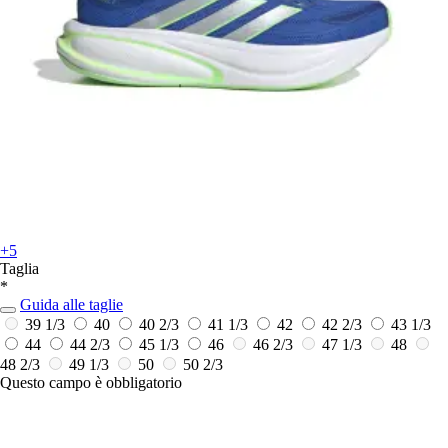
+5
Taglia
*
Guida alle taglie
39 1/3
40
40 2/3
41 1/3
42
42 2/3
43 1/3
44
44 2/3
45 1/3
46
46 2/3
47 1/3
48
48 2/3
49 1/3
50
50 2/3
Questo campo è obbligatorio