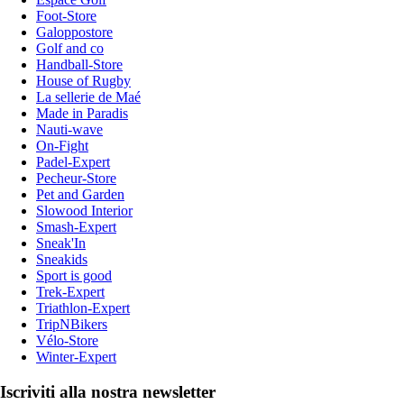
Foot-Store
Galoppostore
Golf and co
Handball-Store
House of Rugby
La sellerie de Maé
Made in Paradis
Nauti-wave
On-Fight
Padel-Expert
Pecheur-Store
Pet and Garden
Slowood Interior
Smash-Expert
Sneak'In
Sneakids
Sport is good
Trek-Expert
Triathlon-Expert
TripNBikers
Vélo-Store
Winter-Expert
Iscriviti alla nostra newsletter